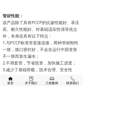
管材性能：
该产品除了具有PCCP的抗渗性能好、承压
高、耐久性能好、对基础适应性强等优点
外，本身还具有以下特点：
1.与PCCP标准管直接连接，两种管材刚性
一致，接口密封好，不会在运行中因变形
不一致而发生漏水；
2.不用套管，节省投资，加快施工进度；
3.减少了基础荷载，技术合理、安全性
好；
낀
ꂓ
ꁡ
ꂅ
4.设计、制造和施工配套技术成熟完备。
首页
关于我们
工程案例
联系我们
应用领域：
该种管材是穿越公路、铁路、建筑物等穿
越工程的首选管材。J-PCCP被广泛应用于