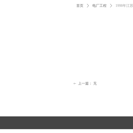
首页
ꄲ
电厂工程
ꄲ
1998年
上一篇：
无
ꂃ